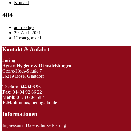
Kontakt
404
Beitrags-
adm_6dg6
Autor:
Beitrag
29. April 2021
veröffentlicht:
Beitrags-
Uncategorized
Kategorie:
Kontakt & Anfahrt
Jöring –
Agrar, Hygiene & Dienstleistungen
Georg-Hoes-Straße 7
26219 Bösel-Glaßdorf
Telefon:
04494 6 96
Fax:
04494 92 66 22
Mobil:
0173 6 04 58 41
E-Mail:
info@joering-ahd.de
Informationen
Impressum
|
Datenschutzerklärung